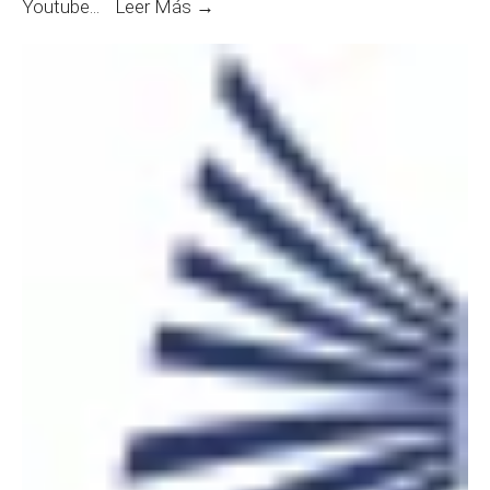
Entrevistas:
Youtube
...
Leer Más →
Concurso
N°
229