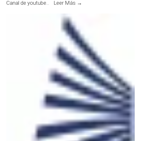
Exámenes
Canal de youtube
...
Leer Más →
Orales
Concurso
N°
237
Juez/a
de
Primera
Instancia