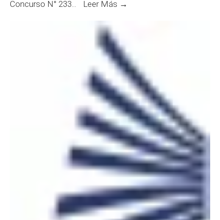
Entrevistas
Concurso N° 233
...
Leer Más →
Personales
:
Juez/a
Primera
Instancia