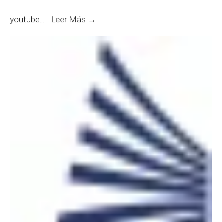
Exámenes
youtube
...
Leer Más →
Orales
Concursos
N°
238
y
239