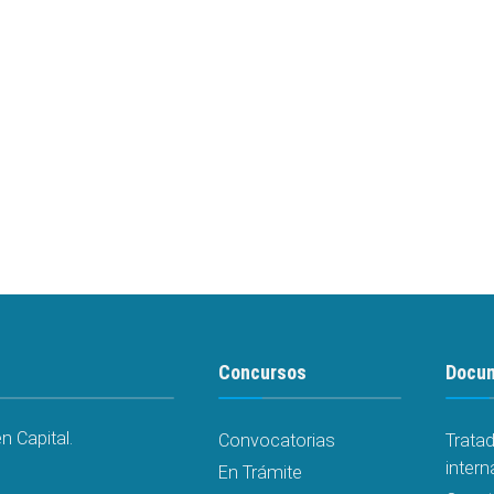
Concursos
Docu
 Capital.
Convocatorias
Trata
intern
En Trámite