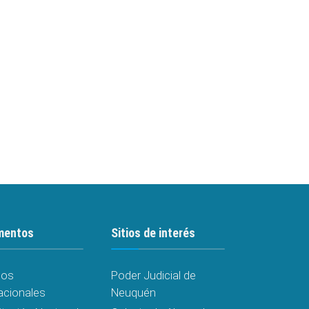
mentos
Sitios de interés
dos
Poder Judicial de
acionales
Neuquén