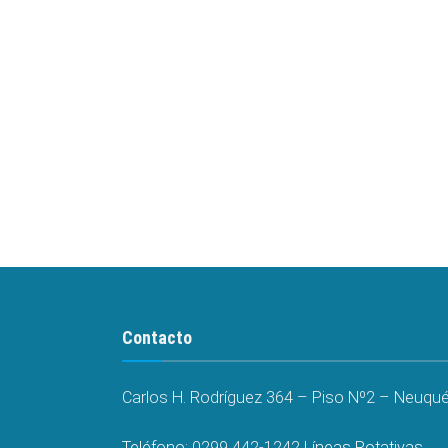
Contacto
Carlos H. Rodríguez 364 – Piso Nº2 – Neuquén
Teléfono:
0299 442-1242
Líneas Rotativas