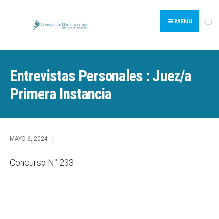
Search
Skip
for:
to
MENU
content
Entrevistas Personales : Juez/a
Primera Instancia
MAYO 6, 2024
|
Concurso N° 233