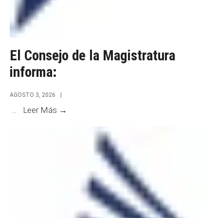
El Consejo de la Magistratura
informa:
AGOSTO 3, 2026
|
El
...
Leer Más →
Consejo
de
la
Magistratura
informa: