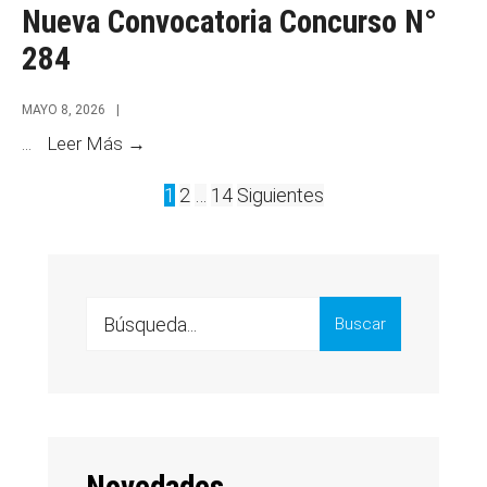
Nueva Convocatoria Concurso N°
284
MAYO 8, 2026
|
Nueva
...
Leer Más →
Convocatoria
Paginación
1
2
…
14
Siguientes
Concurso
de
N°
284
entradas
Search
Buscar
for: