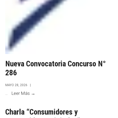
Nueva Convocatoria Concurso N°
286
MAYO 28, 2026
|
Nueva
...
Leer Más →
Convocatoria
Concurso
Charla “Consumidores y
N°