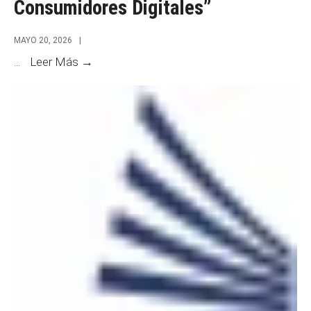
Consumidores Digitales”
286
MAYO 20, 2026
|
Charla
...
Leer Más →
“Consumidores
y
Consumidores
Digitales”