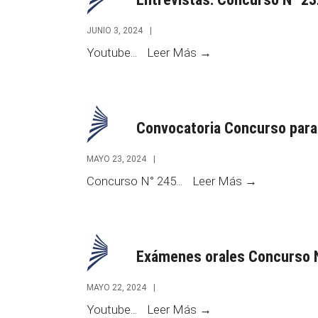
246
JUNIO 3, 2024
|
Entrevistas:
Youtube
...
Leer Más →
Concurso
N°
232
Convocatoria Concurso para 
MAYO 23, 2024
|
Convocator
Concurso N° 245
...
Leer Más →
Concurso
para
Fiscal
Exámenes orales Concurso 
del
Caso
MAYO 22, 2024
|
Exámenes
Youtube
...
Leer Más →