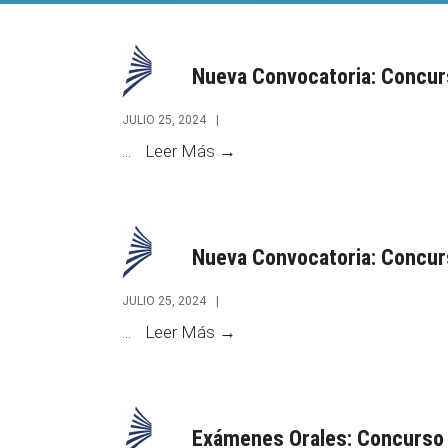
Nueva Convocatoria: Concur
JULIO 25, 2024
|
Nueva
...
Leer Más →
Convocatoria:
Concurso
N°
Nueva Convocatoria: Concur
249
Juez
JULIO 25, 2024
|
/a
Nueva
...
Leer Más →
de
Convocatoria:
Cámara
Concurso
N°
Exámenes Orales: Concurso
248