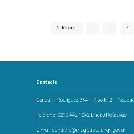
orales
Concurso
N°
Paginación
Anteriores
1
…
9
240
de
entradas
Contacto
Carlos H. Rodríguez 364 – Piso Nº2 – Neuquén
Teléfono:
0299 442-1242
Líneas Rotativas
E-mail:
contacto@magistraturanqn.gov.ar