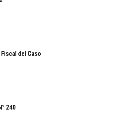
Fiscal del Caso
ia
N° 240