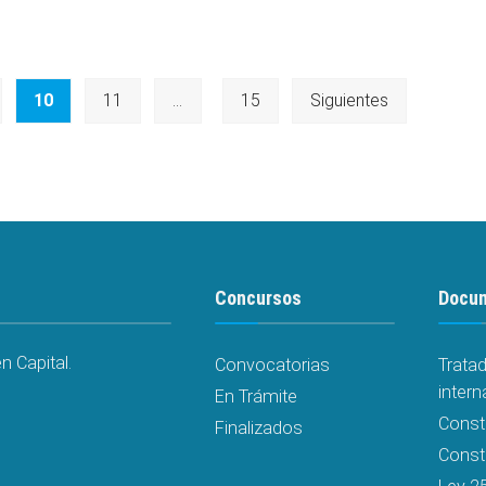
10
11
…
15
Siguientes
Concursos
Docu
 Capital.
Convocatorias
Trata
intern
En Trámite
Const
Finalizados
Consti