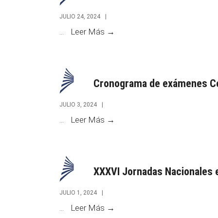
Juez
JULIO 24, 2024
|
/a
Exámenes
...
Leer Más →
de
Orales:
Cámara
Concurso
N°
Cronograma de exámenes C
244
JULIO 3, 2024
|
Cronograma
...
Leer Más →
de
exámenes
Concurso
XXXVI Jornadas Nacionales 
N°
243
JULIO 1, 2024
|
XXXVI
...
Leer Más →