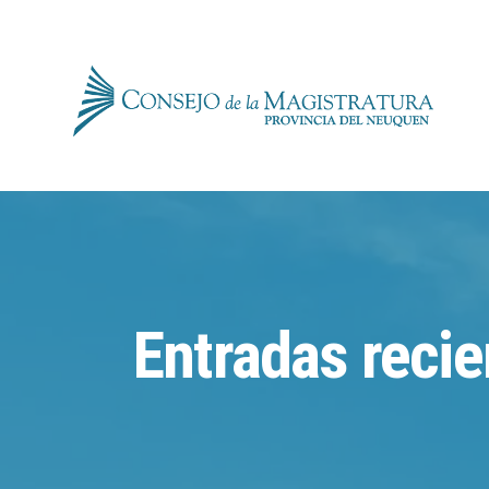
for:
Skip
to
content
Entradas recie