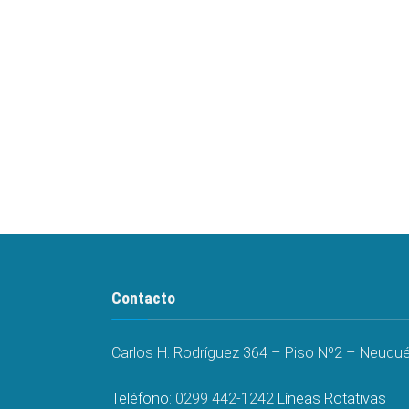
Contacto
Carlos H. Rodríguez 364 – Piso Nº2 – Neuquén
Teléfono:
0299 442-1242
Líneas Rotativas