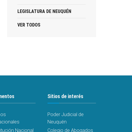
LEGISLATURA DE NEUQUÉN
VER TODOS
mentos
Sitios de interés
dos
Poder Judicial de
acionales
Neuquén
itución Nacional
Colegio de Abogados