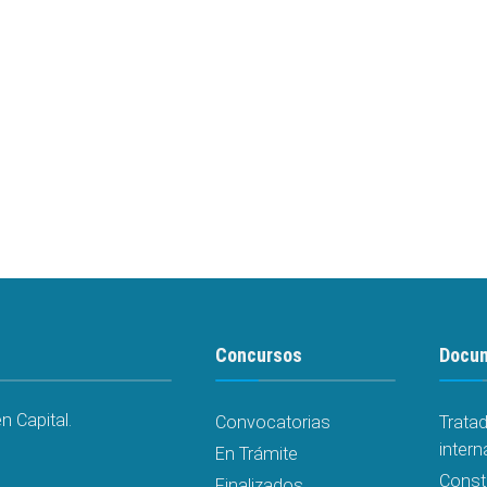
Concursos
Docu
 Capital.
Convocatorias
Trata
intern
En Trámite
Const
Finalizados