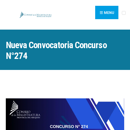
Search
Skip
for:
to
MENU
content
Nueva Convocatoria Concurso
N°274