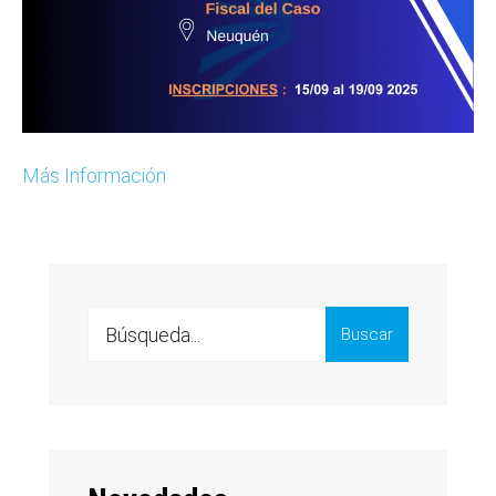
Más Información
Search
Buscar
for: