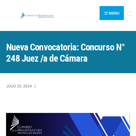
Search
Skip
for:
to
MENU
content
Nueva Convocatoria: Concurso N°
248 Juez /a de Cámara
JULIO 25, 2024
|