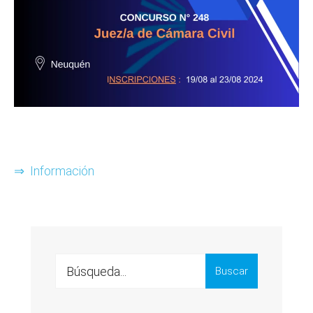
⇒ Información
Search
Buscar
for: