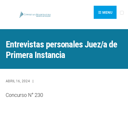
Search
Skip
for:
to
MENU
content
Entrevistas personales Juez/a de
Primera Instancia
ABRIL 16, 2024
|
Concurso N° 230