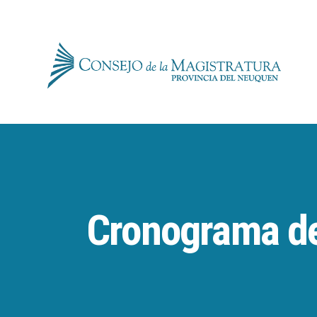
for:
Skip
to
content
Cronograma de