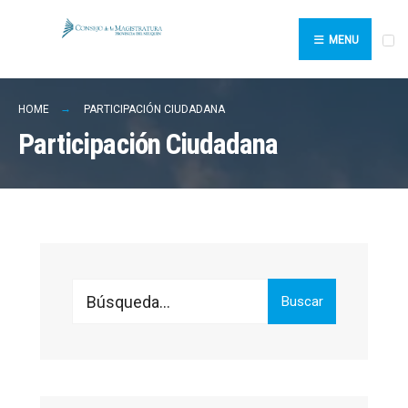
Search
Skip
for:
to
MENU
content
HOME
PARTICIPACIÓN CIUDADANA
Participación Ciudadana
Search
Buscar
for: