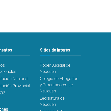
mentos
Sitios de interés
dos
Poder Judicial de
acionales
Neuquén
itución Nacional
Colegio de Abogados
y Procuradores de
tución Provincial
Neuquén
533
Legislatura de
Neuquén
ones