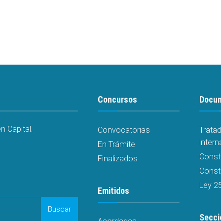
Concursos
Docu
 Capital.
Convocatorias
Trata
intern
En Trámite
Const
Finalizados
Consti
Ley 2
Emitidos
Buscar
Secci