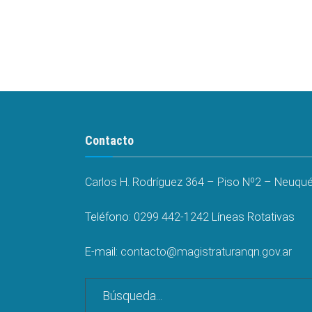
Contacto
Carlos H. Rodríguez 364 – Piso Nº2 – Neuquén
Teléfono:
0299 442-1242
Líneas Rotativas
E-mail:
contacto@magistraturanqn.gov.ar
Search
for: