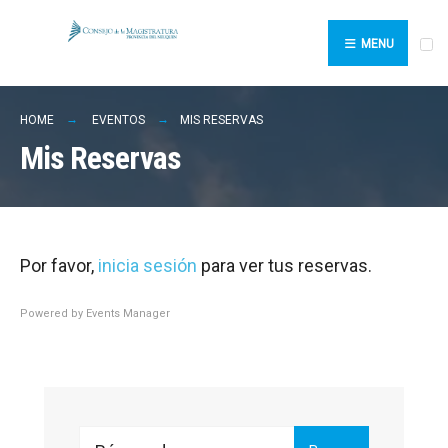
Search
Skip
for:
to
MENU
content
HOME
EVENTOS
MIS RESERVAS
Mis Reservas
Por favor,
inicia sesión
para ver tus reservas.
Powered by
Events Manager
Search