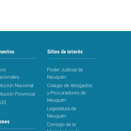
mentos
Sitios de interés
dos
Poder Judicial de
acionales
Neuquén
itución Nacional
Colegio de Abogados
y Procuradores de
tución Provincial
Neuquén
533
Legislatura de
Neuquén
ones
Consejo de la