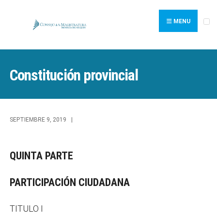
Search
Skip
for:
to
MENU
content
Constitución provincial
SEPTIEMBRE 9, 2019
|
QUINTA PARTE
PARTICIPACIÓN CIUDADANA
TITULO I