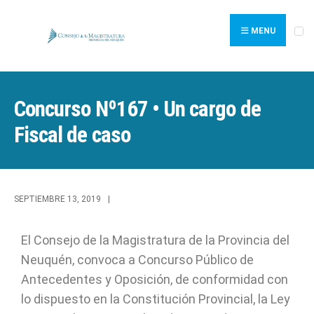
MENU
Concurso Nº167 • Un cargo de
Fiscal de caso
SEPTIEMBRE 13, 2019
|
El Consejo de la Magistratura de la Provincia del
Neuquén, convoca a Concurso Público de
Antecedentes y Oposición, de conformidad con
lo dispuesto en la Constitución Provincial, la Ley